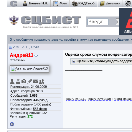
Балуев Н.Н.
Фото
РЖДТьюб
Дневники
Это сообщение показано отдельно, перейти в тему, где размещено сообщение:
29.01.2011, 12:30
Андрей13
Оценка срока службы конденсатор
Отважный
Щелкните, чтобы увидеть содер
__________________
Регистрация: 24.06.2009
Адрес: квартира №13
Сообщений:
3,088
Книги по СЦБ
|
Книги путейцам
|
Книги маши
Поблагодарил:
435
раз(а)
Поблагодарили 1400 раз(а)
Фотоальбомы:
587 фото
Записей в дневнике:
232
Репутация:
172