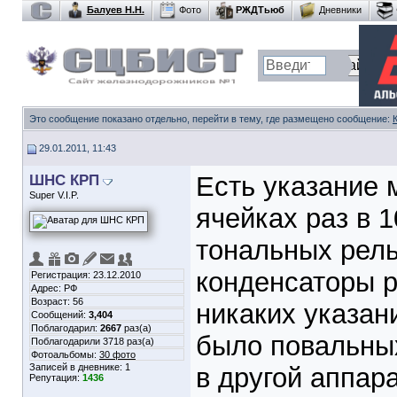
Балуев Н.Н.
Фото
РЖДТьюб
Дневники
Это сообщение показано отдельно, перейти в тему, где размещено сообщение:
29.01.2011, 11:43
ШНС КРП
Есть указание
Super V.I.P.
ячейках раз в 1
тональных рел
конденсаторы р
Регистрация: 23.12.2010
Адрес: РФ
Возраст: 56
никаких указан
Сообщений:
3,404
Поблагодарил:
2667
раз(а)
было повальных
Поблагодарили 3718 раз(а)
Фотоальбомы:
30 фото
Записей в дневнике:
1
в другой аппар
Репутация:
1436