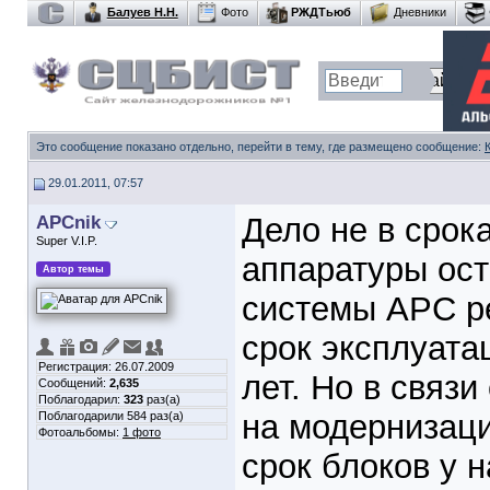
Балуев Н.Н.
Фото
РЖДТьюб
Дневники
Это сообщение показано отдельно, перейти в тему, где размещено сообщение:
29.01.2011, 07:57
APCnik
Дело не в срок
Super V.I.P.
аппаратуры ост
Автор темы
системы АРС ре
срок эксплуата
Регистрация: 26.07.2009
лет. Но в связи
Сообщений:
2,635
Поблагодарил:
323
раз(а)
на модернизац
Поблагодарили 584 раз(а)
Фотоальбомы:
1 фото
срок блоков у 