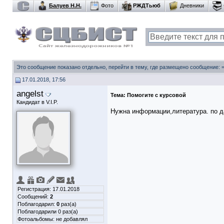
Балуев Н.Н.
Фото
РЖДТьюб
Дневники
Это сообщение показано отдельно, перейти в тему, где размещено сообщение:
17.01.2018, 17:56
angelst
Тема:
Помогите с курсовой
Кандидат в V.I.P.
Нужна информации,литература. по д
Регистрация: 17.01.2018
Сообщений:
2
Поблагодарил:
0
раз(а)
Поблагодарили 0 раз(а)
Фотоальбомы:
не добавлял