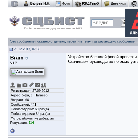
Балуев Н.Н.
Фото
РЖДТьюб
Дневники
Это сообщение показано отдельно, перейти в тему, где размещено сообщение:
29.12.2017, 07:50
Bram
Устройство бесшлейфовой проверк
Скачиваем руководство по эксплуата
V.I.P.
Регистрация: 27.09.2012
Адрес: Уфа, с. Нагаево
Возраст: 60
Сообщений:
441
Поблагодарил:
60
раз(а)
Поблагодарили 64 раз(а)
Фотоальбомы:
не добавлял
Репутация:
114