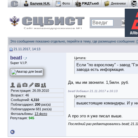
Балуев Н.Н.
Фото
РЖДТьюб
Дневники
Это сообщение показано отдельно, перейти в тему, где размещено сообщение:
21.11.2017, 14:13
beatl
Цитата:
Super V.I.P.
Если "по взрослому" - завод "Г
завода есть информация.
Да, мы им звонили. 1,5млн. руб.
Регистрация: 26.09.2010
beatl добавил 21.11.2017 в 16:13
Возраст: 46
Цитата:
Сообщений:
4,310
вышестоящие командиры. И у них
Поблагодарил:
200
раз(а)
Поблагодарили 681 раз(а)
Фотоальбомы:
13 фото
А про это я уже писал выше.
Репутация:
945
Последний раз редактировалось beatl; 21.1