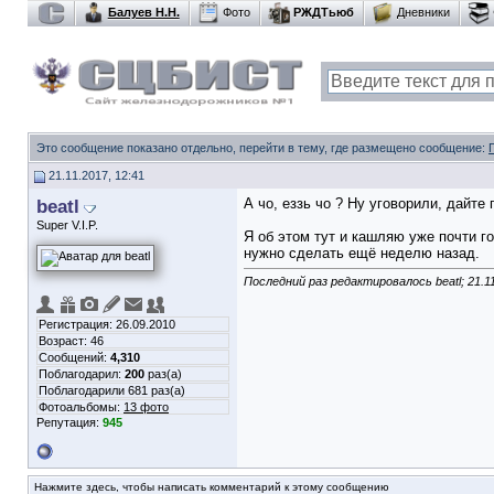
Балуев Н.Н.
Фото
РЖДТьюб
Дневники
Это сообщение показано отдельно, перейти в тему, где размещено сообщение:
21.11.2017, 12:41
beatl
А чо, еззь чо ? Ну уговорили, дайте 
Super V.I.P.
Я об этом тут и кашляю уже почти г
нужно сделать ещё неделю назад.
Последний раз редактировалось beatl; 21.1
Регистрация: 26.09.2010
Возраст: 46
Сообщений:
4,310
Поблагодарил:
200
раз(а)
Поблагодарили 681 раз(а)
Фотоальбомы:
13 фото
Репутация:
945
Нажмите здесь, чтобы написать комментарий к этому сообщению