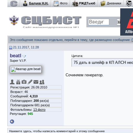
Балуев Н.Н.
Фото
РЖДТьюб
Дневники
Это сообщение показано отдельно, перейти в тему, где размещено сообщение:
21.11.2017, 11:28
beatl
Цитата:
Super V.I.P.
75 дать в шлейф в КП АЛСН не
Сочиняем генератор.
Регистрация: 26.09.2010
Возраст: 46
Сообщений:
4,310
Поблагодарил:
200
раз(а)
Поблагодарили 681 раз(а)
Фотоальбомы:
13 фото
Репутация:
945
Нажмите здесь, чтобы написать комментарий к этому сообщению