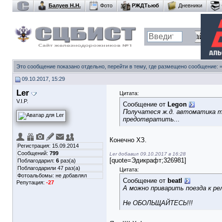
Балуев Н.Н.
Фото
РЖДТьюб
Дневники
Это сообщение показано отдельно, перейти в тему, где размещено сообщение:
09.10.2017, 15:29
Ler
Цитата:
V.I.P.
Сообщение от
Legon
Получатеся ж.д. автоматика ти
предотвратить...
Конечно ХЗ.
Регистрация: 15.09.2014
Сообщений:
799
Ler добавил 09.10.2017 в 16:28
[quote=Эдикрафт;326981]
Поблагодарил:
6
раз(а)
Поблагодарили 47 раз(а)
Цитата:
Фотоальбомы:
не добавлял
Сообщение от
beatl
Репутация:
-27
А можно приварить поезда к ре
Не ОБОЛЬЩАЙТЕСЬ!!!