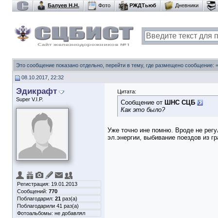
Балуев Н.Н.
Фото
РЖДТьюб
Дневники
Это сообщение показано отдельно, перейти в тему, где размещено сообщение:
08.10.2017, 22:32
Эдикрафт
Цитата:
Super V.I.P.
Сообщение от
ШНС СЦБ
Как это было?
Уже точно ине помню. Вроде не рег
эл.энергии, выбивание поездов из гр
Регистрация: 19.01.2013
Сообщений:
770
Поблагодарил:
21
раз(а)
Поблагодарили 41 раз(а)
Фотоальбомы:
не добавлял