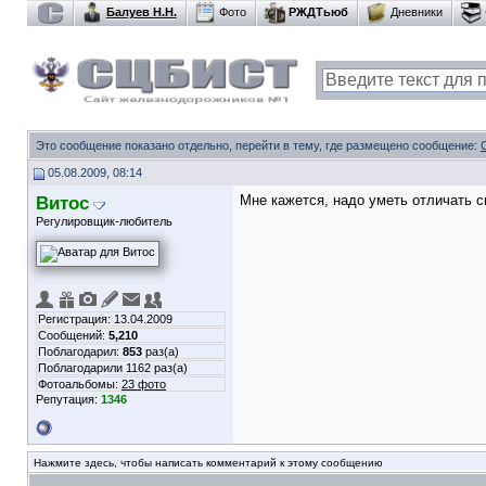
Балуев Н.Н.
Фото
РЖДТьюб
Дневники
Это сообщение показано отдельно, перейти в тему, где размещено сообщение:
05.08.2009, 08:14
Витос
Мне кажется, надо уметь отличать с
Регулировщик-любитель
Регистрация: 13.04.2009
Сообщений:
5,210
Поблагодарил:
853
раз(а)
Поблагодарили 1162 раз(а)
Фотоальбомы:
23 фото
Репутация:
1346
Нажмите здесь, чтобы написать комментарий к этому сообщению