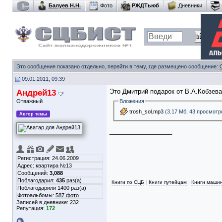
Балуев Н.Н.
Фото
РЖДТьюб
Дневники
Это сообщение показано отдельно, перейти в тему, где размещено сообщение:
09.01.2011, 09:39
Андрей13
Это Дмитрий подарок от В.А.Кобзева
Отважный
Вложения
trosh_sol.mp3
(3.17 Мб, 43 просмотр
Автор темы
__________________
Регистрация: 24.06.2009
Адрес: квартира №13
Сообщений:
3,088
Поблагодарил:
435
раз(а)
Книги по СЦБ
|
Книги путейцам
|
Книги маши
Поблагодарили 1400 раз(а)
Фотоальбомы:
587 фото
Записей в дневнике:
232
Репутация:
172