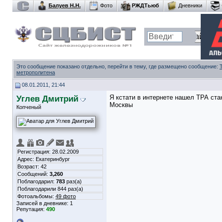
Балуев Н.Н.
Фото
РЖДТьюб
Дневники
Это сообщение показано отдельно, перейти в тему, где размещено сообщение:
метрополитена
08.01.2011, 21:44
Углев Дмитрий
Я кстати в интернете нашел ТРА ста
Москвы
Копченый
Регистрация: 28.02.2009
Адрес: Екатеринбург
Возраст: 42
Сообщений:
3,260
Поблагодарил:
783
раз(а)
Поблагодарили 844 раз(а)
Фотоальбомы:
49 фото
Записей в дневнике:
1
Репутация:
490