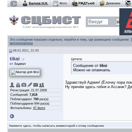
Балуев Н.Н.
Фото
РЖДТьюб
Дневники
Это сообщение показано отдельно, перейти в тему, где размещено сообщение:
метрополитена
08.01.2011, 21:43
tiksi
Цитата:
ст. Баджал
Сообщение от
tiksi
Можно не отвечать.
Здравствуй Админ! (Ёлочку пора пом
Ну причём здесь гебня и Ассанж? Дяд
Регистрация: 21.07.2009
Сообщений:
7,818
Поблагодарил:
790
раз(а)
Поблагодарили 994 раз(а)
Фотоальбомы:
47 фото
Нажмите здесь, чтобы написать комментарий к этому сообщению