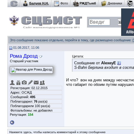
Балуев Н.Н.
Фото
РЖДТьюб
Дневники
Это сообщение показано отдельно, перейти в тему, где размещено сообщение:
01.08.2017, 11:06
Рома Дрозд
Цитата:
Старший участник
Сообщение от
AlexeyE
S-Bahn Берлина входит в соста
И что?
вон на днях между несчастно
что габарит по обоим путям нарушил
Регистрация: 02.12.2015
Адрес: ОСЖД
Сообщений:
495
Поблагодарил:
76
раз(а)
Поблагодарили 100 раз(а)
Фотоальбомы:
не добавлял
Репутация:
154
Нажмите здесь, чтобы написать комментарий к этому сообщению