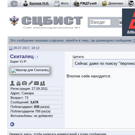
Балуев Н.Н.
Фото
РЖДТьюб
Дневники
Это сообщение показано отдельно, перейти в тему, где размещено сообщение:
28.07.2017, 18:12
Скиталец
Цитата:
Super V.I.P.
Сейчас даже по поиску "берлинс
Вполне себе находится.
Регистрация: 27.09.2011
Адрес: Самара
Возраст: 73
Сообщений:
3,678
Поблагодарил:
835
раз(а)
Поблагодарили 789 раз(а)
Фотоальбомы:
не добавлял
Нажмите здесь, чтобы написать комментарий к этому сообщению