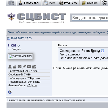
Балуев Н.Н.
Фото
РЖДТьюб
Дневники
Это сообщение показано отдельно, перейти в тему, где размещено сообщение:
28.07.2017, 17:33
tiksi
Цитата:
ст. Баджал
Сообщение от
Рома Дрозд
Нет, конечно.
Это про берлинский с-бан. раз
Блин. А кака разница меж нимецкими
Регистрация: 21.07.2009
Сообщений:
7,818
Поблагодарил:
790
раз(а)
Поблагодарили 994 раз(а)
Фотоальбомы:
47 фото
Нажмите здесь, чтобы написать комментарий к этому сообщению