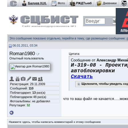
Балуев Н.Н.
Фото
РЖДТьюб
Дневники
Это сообщение показано отдельно, перейти в тему, где размещено сообщение:
06.01.2011, 03:34
Roman1980
Цитата:
Опытный пользователь
Сообщение от
Александр Миха
И-319-08 - Проекти
автоблокировки
Скачать
Щелкните, чтобы увидеть с
Регистрация: 29.11.2009
Сообщений:
110
Поблагодарил:
13
раз(а)
Поблагодарили 48 раз(а)
что то ваш файл не качается.....може
Фотоальбомы:
не добавлял
Репутация:
32
Нажмите здесь, чтобы написать комментарий к этому сообщению