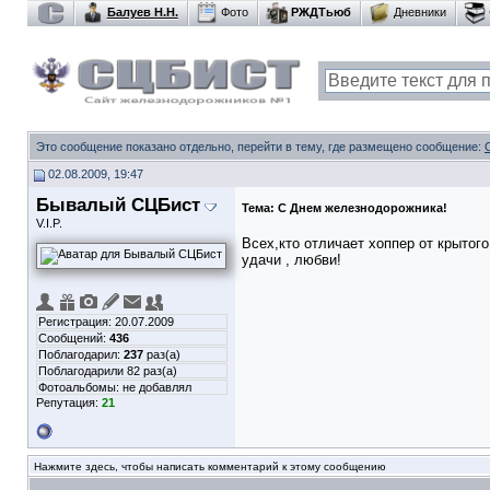
Балуев Н.Н.
Фото
РЖДТьюб
Дневники
Это сообщение показано отдельно, перейти в тему, где размещено сообщение:
02.08.2009, 19:47
Бывалый СЦБист
Тема:
С Днем железнодорожника!
V.I.P.
Всех,кто отличает хоппер от крытог
удачи , любви!
Регистрация: 20.07.2009
Сообщений:
436
Поблагодарил:
237
раз(а)
Поблагодарили 82 раз(а)
Фотоальбомы:
не добавлял
Репутация:
21
Нажмите здесь, чтобы написать комментарий к этому сообщению