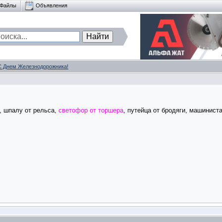
Файлы
Объявления
С Днем Железнодорожника!
о, шпалу от рельса,
светофор от торшера
, путейца от бродяги, машинис