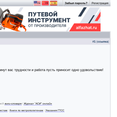
Забыл пароль?
Регистрация
#
1
(
ссылка
)
ут вас трудности и работа пусть приносит одно удовольствие!
 ж/д
вики-словаря
/
Журнал "АСИ" онлайн
зистам
|
Книги по метрополитенам
|
Указания ГТСС