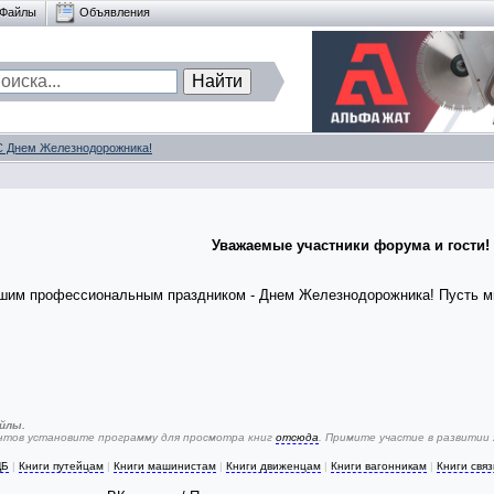
Файлы
Объявления
С Днем Железнодорожника!
Уважаемые участники форума и гости!
шим профессиональным праздником - Днем Железнодорожника! Пусть мин
йлы.
ентов установите программу для просмотра книг
отсюда
. Примите участие в развитии
ЦБ
|
Книги путейцам
|
Книги машинистам
|
Книги движенцам
|
Книги вагонникам
|
Книги свя