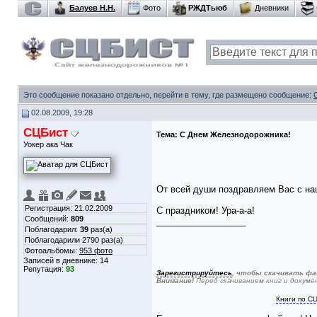
Балуев Н.Н.
Фото
РЖДТьюб
Дневники
Это сообщение показано отдельно, перейти в тему, где размещено сообщение:
02.08.2009, 19:28
СЦБист
Тема:
С Днем Железнодорожника!
Уокер ака Чак
От всей души поздравляем Вас с на
Регистрация: 21.02.2009
С праздником! Ура-а-а!
Сообщений:
809
__________________
Поблагодарил:
39
раз(а)
Поблагодарили 2790 раз(а)
Фотоальбомы:
953 фото
Записей в дневнике:
14
Репутация:
93
Зарегистрируйтесь
, чтобы скачивать фа
Внимание!
Перед скачиванием книг и докум
Книги по С