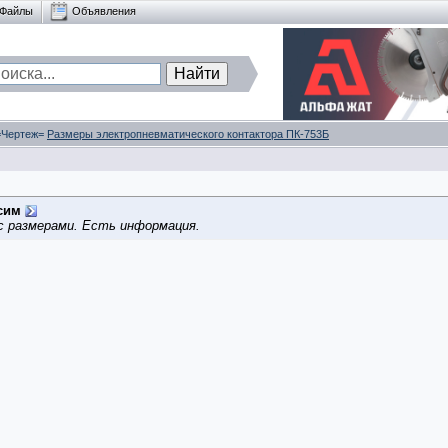
Файлы
Объявления
 =Чертеж=
Размеры электропневматического контактора ПК-753Б
сим
с размерами. Есть информация.