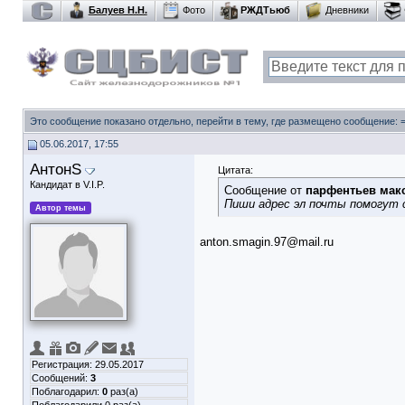
Балуев Н.Н.
Фото
РЖДТьюб
Дневники
Это сообщение показано отдельно, перейти в тему, где размещено сообщение:
05.06.2017, 17:55
АнтонS
Цитата:
Кандидат в V.I.P.
Сообщение от
парфентьев мак
Пиши адрес эл почты помогут 
Автор темы
anton.smagin.97@mail.ru
Регистрация: 29.05.2017
Сообщений:
3
Поблагодарил:
0
раз(а)