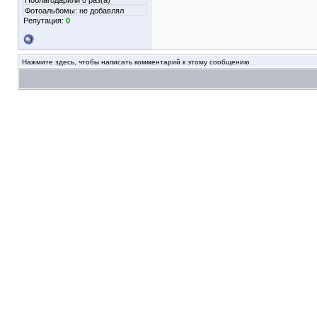
Поблагодарили 0 раз(а)
Фотоальбомы:
не добавлял
Репутация:
0
Нажмите здесь, чтобы написать комментарий к этому сообщению