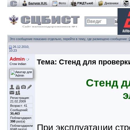
Балуев Н.Н.
Фото
РЖДТьюб
Дневники
Это сообщение показано отдельно, перейти в тему, где размещено сообщение:
26.12.2010,
10:23
Admin
Тема:
Стенд для проверк
Crow indian
Стенд д
э
Регистрация:
21.02.2009
Возраст: 41
Сообщений:
30,463
Поблагодарил:
398
раз(а)
При эксплуатации стр
Поблагодарили
6048 раз(а)