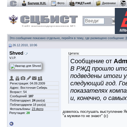
Балуев Н.Н.
Фото
РЖДТьюб
Дневники
Это сообщение показано отдельно, перейти в тему, где размещено сообщение:
26.12.2010, 10:06
Shved
Цитата:
V.I.P.
Сообщение от
Adm
В РЖД прошло итог
подведены итоги у
следующий год. Го
Регистрация: 04.09.2009
Адрес: Восточная Сибирь
показателях компа
Возраст: 54
Сообщений:
187
и, конечно, о самы
Поблагодарил:
24
раз(а)
Поблагодарили 18 раз(а)
Фотоальбомы:
23 фото
довелось послушать выступление Як
Репутация:
28
"а мужики-то не знают" (с)