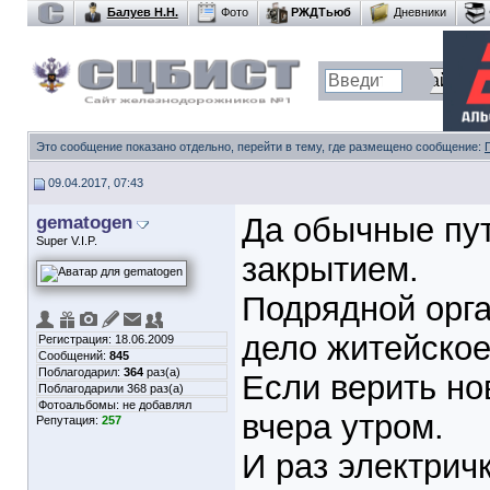
Балуев Н.Н.
Фото
РЖДТьюб
Дневники
Это сообщение показано отдельно, перейти в тему, где размещено сообщение:
09.04.2017, 07:43
gematogen
Да обычные пу
Super V.I.P.
закрытием.
Подрядной орга
дело житейское
Регистрация: 18.06.2009
Сообщений:
845
Поблагодарил:
364
раз(а)
Если верить но
Поблагодарили 368 раз(а)
Фотоальбомы:
не добавлял
вчера утром.
Репутация:
257
И раз электричк