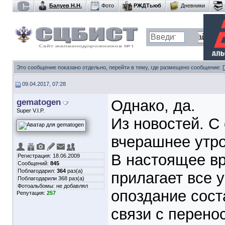
Балуев Н.Н.
Фото
РЖДТьюб
Дневники
Это сообщение показано отдельно, перейти в тему, где размещено сообщение:
09.04.2017, 07:28
gematogen
Однако, да.
Super V.I.P.
Из новостей. С
вчерашнее утро
В настоящее в
Регистрация: 18.06.2009
Сообщений:
845
Поблагодарил:
364
раз(а)
прилагает все 
Поблагодарили 368 раз(а)
Фотоальбомы:
не добавлял
опоздание сост
Репутация:
257
связи с перено