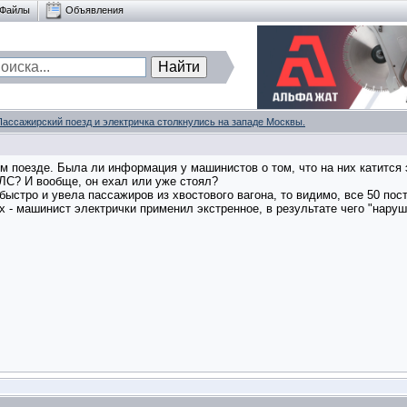
Файлы
Объявления
Пассажирский поезд и электричка столкнулись на западе Москвы.
ом поезде. Была ли информация у машинистов о том, что на них катится 
ЛС? И вообще, он ехал или уже стоял?
быстро и увела пассажиров из хвостового вагона, то видимо, все 50 пос
х - машинист электрички применил экстренное, в результате чего "нару