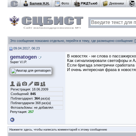
Балуев Н.Н.
Фото
РЖДТьюб
Дневники
Это сообщение показано отдельно, перейти в тему, где размещено сообщение:
09.04.2017, 06:23
gematogen
В новостях - ни слова о пассажирск
Как сигнализировали светофоры и А
Super V.I.P.
Если бригада электрички сработала 
И очень интересная фраза в новостя
Регистрация: 18.06.2009
Сообщений:
845
Поблагодарил:
364
раз(а)
Поблагодарили 368 раз(а)
Фотоальбомы:
не добавлял
Репутация:
257
Нажмите здесь, чтобы написать комментарий к этому сообщению