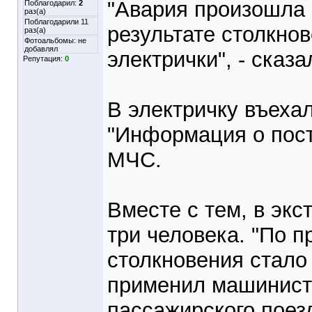
"Авария произошла 
Поблагодарил:
2
раз(а)
Поблагодарили 11
результате столкно
раз(а)
Фотоальбомы:
не
добавлял
электрички", - сказ
Репутация:
0
В электричку въеха
"Информация о пост
МЧС.
Вместе с тем, в эк
три человека. "По 
столкновения стало
применил машинист 
пассажирского поезд