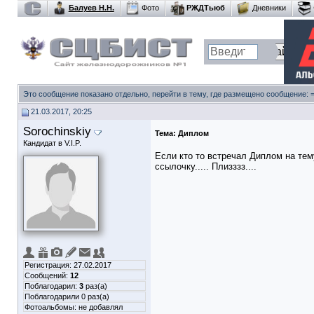
Балуев Н.Н.
Фото
РЖДТьюб
Дневники
Это сообщение показано отдельно, перейти в тему, где размещено сообщение:
21.03.2017, 20:25
Sorochinskiy
Тема:
Диплом
Кандидат в V.I.P.
Если кто то встречал Диплом на те
ссылочку..... Плизззз....
Регистрация: 27.02.2017
Сообщений:
12
Поблагодарил:
3
раз(а)
Поблагодарили 0 раз(а)
Фотоальбомы:
не добавлял