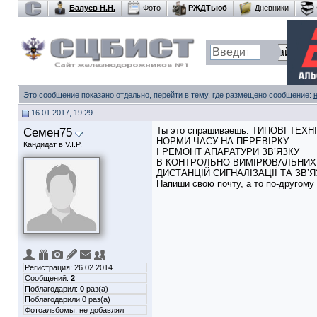
Балуев Н.Н.
Фото
РЖДТьюб
Дневники
Это сообщение показано отдельно, перейти в тему, где размещено сообщение:
16.01.2017, 19:29
Семен75
Ты это спрашиваешь: ТИПОВІ ТЕХ
НОРМИ ЧАСУ НА ПЕРЕВІРКУ
Кандидат в V.I.P.
І РЕМОНТ АПАРАТУРИ ЗВ’ЯЗКУ
В КОНТРОЛЬНО-ВИМІРЮВАЛЬНИХ
ДИСТАНЦІЙ СИГНАЛІЗАЦІЇ ТА ЗВ’Я
Напиши свою почту, а то по-другому
Регистрация: 26.02.2014
Сообщений:
2
Поблагодарил:
0
раз(а)
Поблагодарили 0 раз(а)
Фотоальбомы:
не добавлял