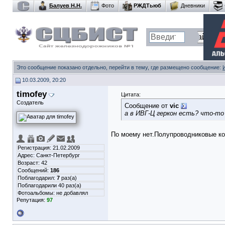
Балуев Н.Н.
Фото
РЖДТьюб
Дневники
Это сообщение показано отдельно, перейти в тему, где размещено сообщение:
10.03.2009, 20:20
timofey
Цитата:
Создатель
Сообщение от
vic
а в ИВГ-Ц геркон есть? что-то 
По моему нет.Полупроводниковые к
Регистрация: 21.02.2009
Адрес: Санкт-Петербург
Возраст: 42
Сообщений:
186
Поблагодарил:
7
раз(а)
Поблагодарили 40 раз(а)
Фотоальбомы:
не добавлял
Репутация:
97