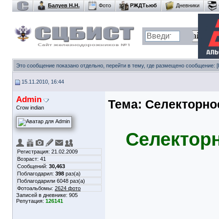
Балуев Н.Н.
Фото
РЖДТьюб
Дневники
Это сообщение показано отдельно, перейти в тему, где размещено сообщение:
15.11.2010, 16:44
Admin
Тема:
Селекторно
Crow indian
Селекторн
Регистрация: 21.02.2009
Возраст: 41
Сообщений:
30,463
Поблагодарил:
398
раз(а)
Поблагодарили 6048 раз(а)
Фотоальбомы:
2624 фото
Записей в дневнике:
905
Репутация:
126141