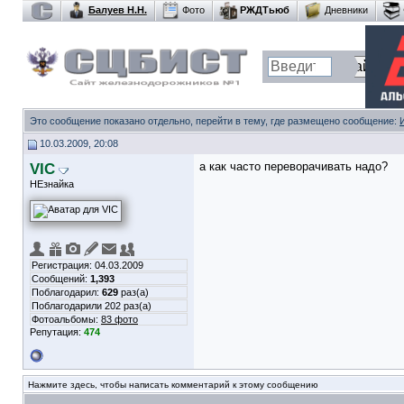
Балуев Н.Н.
Фото
РЖДТьюб
Дневники
Это сообщение показано отдельно, перейти в тему, где размещено сообщение:
10.03.2009, 20:08
VIC
а как часто переворачивать надо?
НЕзнайка
Регистрация: 04.03.2009
Сообщений:
1,393
Поблагодарил:
629
раз(а)
Поблагодарили 202 раз(а)
Фотоальбомы:
83 фото
Репутация:
474
Нажмите здесь, чтобы написать комментарий к этому сообщению