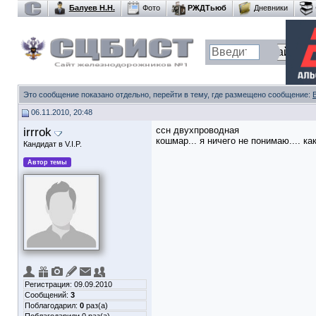
Балуев Н.Н.
Фото
РЖДТьюб
Дневники
Это сообщение показано отдельно, перейти в тему, где размещено сообщение:
06.11.2010, 20:48
irrrok
ссн двухпроводная
кошмар... я ничего не понимаю.... 
Кандидат в V.I.P.
Автор темы
Регистрация: 09.09.2010
Сообщений:
3
Поблагодарил:
0
раз(а)