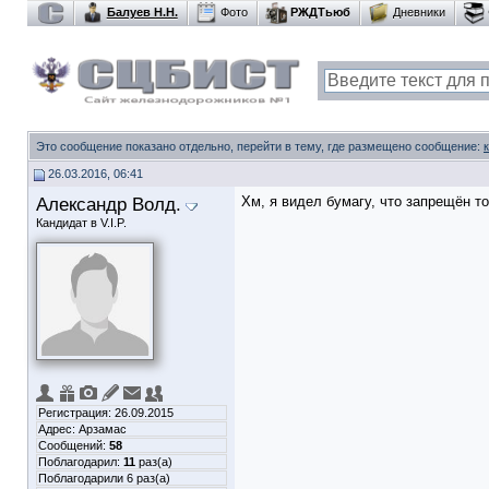
Балуев Н.Н.
Фото
РЖДТьюб
Дневники
Это сообщение показано отдельно, перейти в тему, где размещено сообщение:
26.03.2016, 06:41
Александр Волд.
Хм, я видел бумагу, что запрещён т
Кандидат в V.I.P.
Регистрация: 26.09.2015
Адрес: Арзамас
Сообщений:
58
Поблагодарил:
11
раз(а)
Поблагодарили 6 раз(а)