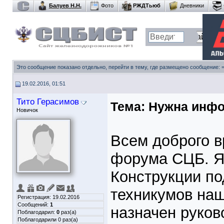
Балуев Н.Н.
Фото
РЖДТьюб
Дневники
Это сообщение показано отдельно, перейти в тему, где размещено сообщение:
19.02.2016, 01:51
Тито Герасимов
Тема:
Нужна инфо
Новичок
Всем доброго в
форума СЦБ. Я
Конструкции по
техникумов наш
Регистрация: 19.02.2016
Сообщений:
1
назначен руков
Поблагодарил:
0
раз(а)
Поблагодарили 0 раз(а)