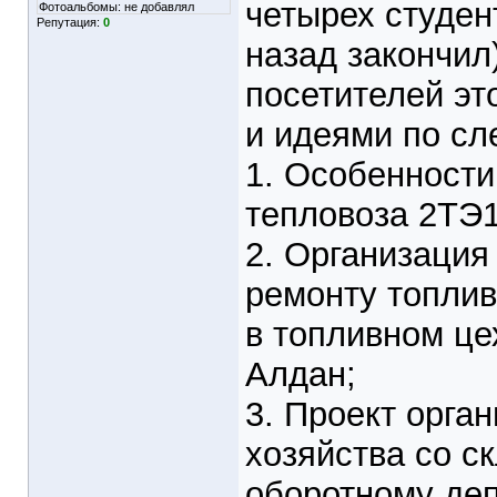
четырех студент
Фотоальбомы:
не добавлял
Репутация:
0
назад закончил
посетителей э
и идеями по с
1. Особенности
тепловоза 2ТЭ
2. Организация
ремонту топли
в топливном це
Алдан;
3. Проект орга
хозяйства со с
оборотному деп