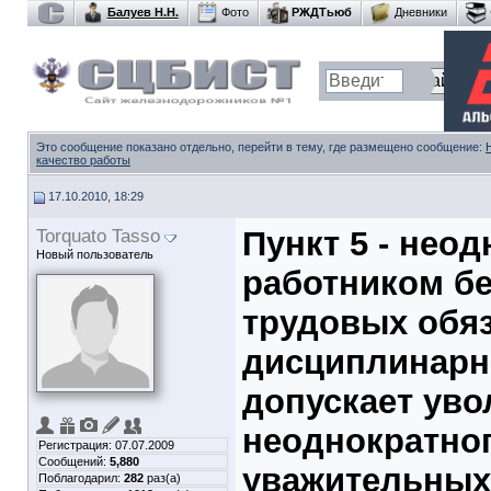
Балуев Н.Н.
Фото
РЖДТьюб
Дневники
Это сообщение показано отдельно, перейти в тему, где размещено сообщение:
качество работы
17.10.2010, 18:29
Torquato Tasso
Пункт 5 - нео
Новый пользователь
работником б
трудовых обяз
дисциплинарн
допускает уво
неоднократног
Регистрация: 07.07.2009
Сообщений:
5,880
уважительных
Поблагодарил:
282
раз(а)