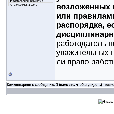
Поблагодарили 1013 раз(а)
возложенных 
Фотоальбомы:
1 фото
или правилами
распорядка, е
дисциплинарно
работодатель н
уважительных п
ли право работ
Комментариев к сообщению:
1 (нажмите, чтобы увидеть)
Нажмите