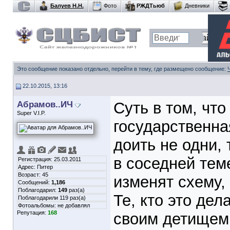
Балуев Н.Н.
Фото
РЖДТьюб
Дневники
Это сообщение показано отдельно, перейти в тему, где размещено сообщение:
22.10.2015, 13:16
Абрамов..ИЧ
Суть в том, чт
Super V.I.P.
государственна
доить не одни, 
в соседней теме
Регистрация: 25.03.2011
Адрес: Питер
Возраст: 45
изменят схему, 
Сообщений:
1,186
Поблагодарил:
149
раз(а)
Те, кто это дел
Поблагодарили 119 раз(а)
Фотоальбомы:
не добавлял
Репутация:
168
своим детищем,