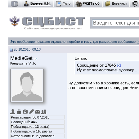
Балуев Н.Н.
Фото
РЖДТьюб
Дневники
Это сообщение показано отдельно, перейти в тему, где размещено сообщение:
20.10.2015, 09:13
MediaGet
Цитата:
Кандидат в V.I.P.
Сообщение от
17845
Ну так посмотрите, хронику...
ну допустим что в хронике есть, если
а по воспоминаниям очевидцев Никит
Регистрация: 30.07.2015
Сообщений:
446
Поблагодарил:
13
раз(а)
Поблагодарили 110 раз(а)
Фотоальбомы:
не добавлял