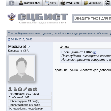
Балуев Н.Н.
Фото
РЖДТьюб
Дневники
Это сообщение показано отдельно, перейти в тему, где размещено сообщение:
20.10.2015, 08:42
MediaGet
Цитата:
Кандидат в V.I.P.
Сообщение от
17845
Пожалуйста, смотрите советск
Не имею привычки говорить о т
врать не нужно. и советскую довое
Регистрация: 30.07.2015
Сообщений:
446
Поблагодарил:
13
раз(а)
Поблагодарили 110 раз(а)
Фотоальбомы:
не добавлял