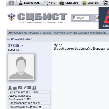
Балуев Н.Н.
Фото
РЖДТьюб
Дневники
Это сообщение показано отдельно, перейти в тему, где размещено сообщение:
19.10.2015, 16:27
17845
Ну да...
В своё время Будённый с Ворошилов
Super V.I.P.
Регистрация: 11.01.2012
Адрес: Малаховка
Сообщений:
1,271
Поблагодарил:
167
раз(а)
Поблагодарили 136 раз(а)