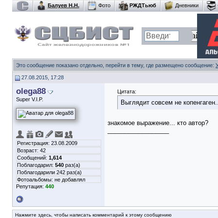
Балуев Н.Н.
Фото
РЖДТьюб
Дневники
Это сообщение показано отдельно, перейти в тему, где размещено сообщение:
27.08.2015, 17:28
olega88
Цитата:
Super V.I.P.
Выглядит совсем не копенгаген..
знакомое выражение... кто автор?
__________________
Регистрация: 23.08.2009
Возраст: 42
Сообщений:
1,614
Поблагодарил:
540
раз(а)
Поблагодарили 242 раз(а)
Фотоальбомы:
не добавлял
Репутация:
440
Нажмите здесь, чтобы написать комментарий к этому сообщению