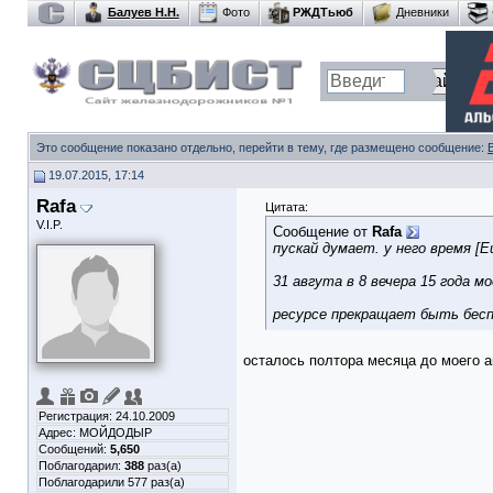
Балуев Н.Н.
Фото
РЖДТьюб
Дневники
Это сообщение показано отдельно, перейти в тему, где размещено сообщение:
19.07.2015, 17:14
Rafa
Цитата:
V.I.P.
Сообщение от
Rafa
пускай думает. у него время [Е
31 авгута в 8 вечера 15 года м
ресурсе прекращает быть бес
осталось полтора месяца до моего а
Регистрация: 24.10.2009
Адрес: МОЙДОДЫР
Сообщений:
5,650
Поблагодарил:
388
раз(а)
Поблагодарили 577 раз(а)