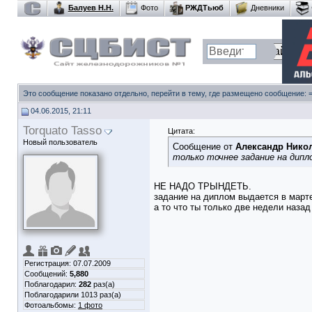
Балуев Н.Н.
Фото
РЖДТьюб
Дневники
Это сообщение показано отдельно, перейти в тему, где размещено сообщение:
04.06.2015, 21:11
Torquato Tasso
Цитата:
Новый пользователь
Сообщение от
Александр Никол
только точнее задание на дипл
НЕ НАДО ТРЫНДЕТЬ.
задание на диплом выдается в март
а то что ты только две недели наза
Регистрация: 07.07.2009
Сообщений:
5,880
Поблагодарил:
282
раз(а)
Поблагодарили 1013 раз(а)
Фотоальбомы:
1 фото