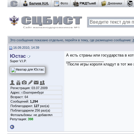
Балуев Н.Н.
Фото
РЖДТьюб
Дневники
Это сообщение показано отдельно, перейти в тему, где размещено сообщение:
16.09.2010, 14:39
Юстас
А есть страны или государства в ко
__________________
Super V.I.P.
"После игры короля кладут в тот же 
Регистрация: 03.07.2009
Адрес: г.Екатеринбург
Возраст: 64
Сообщений:
1,294
Поблагодарил:
127
раз(а)
Поблагодарили 256 раз(а)
Фотоальбомы:
не добавлял
Репутация:
398