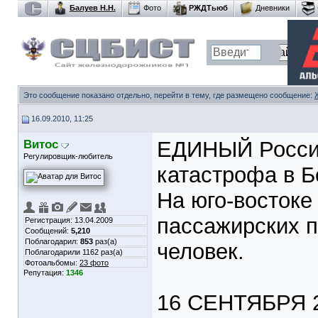
Балуев Н.Н.
Фото
РЖДТьюб
Дневники
Это сообщение показано отдельно, перейти в тему, где размещено сообщение:
16.09.2010, 11:25
Витос
ЕДИНЫЙ Россий
Регулировщик-любитель
катастрофа в Б
На юго-востоке
пассажирских п
Регистрация: 13.04.2009
Сообщений:
5,210
Поблагодарил:
853
раз(а)
человек.
Поблагодарили 1162 раз(а)
Фотоальбомы:
23 фото
Репутация:
1346
16 СЕНТЯБРЯ 2