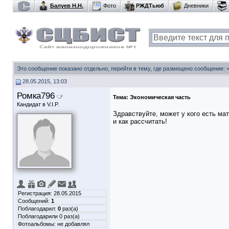
Балуев Н.Н.
Фото
РЖДТьюб
Дневники
Это сообщение показано отдельно, перейти в тему, где размещено сообщение:
28.05.2015, 13:03
Ромка796
Тема:
Экономическая часть
Кандидат в V.I.P.
Здравствуйте, может у кого есть м
и как рассчитать!
Регистрация: 28.05.2015
Сообщений:
1
Поблагодарил:
0
раз(а)
Поблагодарили 0 раз(а)
Фотоальбомы:
не добавлял