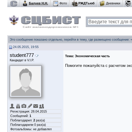
Балуев Н.Н.
Фото
РЖДТьюб
Дневники
Это сообщение показано отдельно, перейти в тему, где размещено сообщение:
24.05.2015, 19:55
student777
Тема:
Экономическая часть
Кандидат в V.I.P.
Помогите пожалуйста с расчетом эк
Регистрация: 28.04.2015
Сообщений:
1
Поблагодарил:
2
раз(а)
Поблагодарили 0 раз(а)
Фотоальбомы:
не добавлял