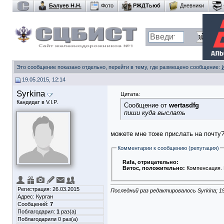
Балуев Н.Н.
Фото
РЖДТьюб
Дневники
Это сообщение показано отдельно, перейти в тему, где размещено сообщение:
19.05.2015, 12:14
Syrkina
Цитата:
Кандидат в V.I.P.
Сообщение от
wertasdfg
пиши куда выслать
можете мне тоже прислать на почту
Комментарии к сообщению (репутация)
Rafa
, отрицательно:
Витос
, положительно:
Компенсация. 
Регистрация: 26.03.2015
Последний раз редактировалось Syrkina; 1
Адрес: Курган
Сообщений:
7
Поблагодарил:
1
раз(а)
Поблагодарили 0 раз(а)