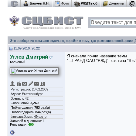
Балуев Н.Н.
Фото
РЖДТьюб
Дневники
Это сообщение показано отдельно, перейти в тему, где размещено сообщение:
11.09.2010, 20:22
Углев Дмитрий
Я сначала понял название темы
"...ГРАНД ОАО "РЖД", как типа "
Копченый
Регистрация: 28.02.2009
Адрес: Екатеринбург
Возраст: 42
Сообщений:
3,260
Поблагодарил:
783
раз(а)
Поблагодарили 844 раз(а)
Фотоальбомы:
49 фото
Записей в дневнике:
1
Репутация:
490