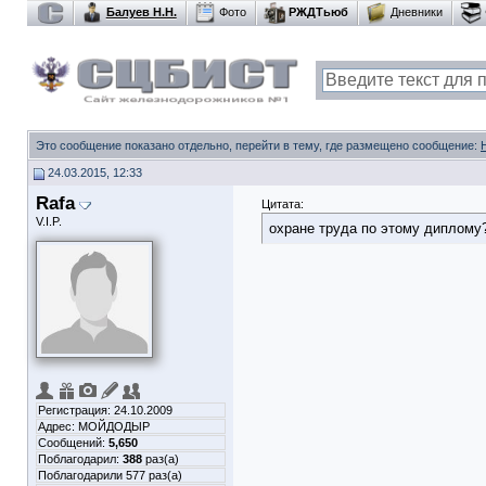
Балуев Н.Н.
Фото
РЖДТьюб
Дневники
Это сообщение показано отдельно, перейти в тему, где размещено сообщение:
24.03.2015, 12:33
Rafa
Цитата:
V.I.P.
охране труда по этому диплому
Регистрация: 24.10.2009
Адрес: МОЙДОДЫР
Сообщений:
5,650
Поблагодарил:
388
раз(а)
Поблагодарили 577 раз(а)